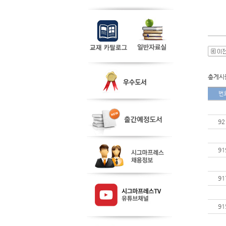
총게시물
번
92
91
91
91