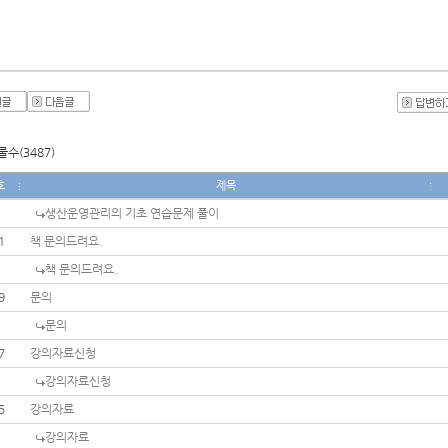
수(3487)
호
제목
생산운영관리의 기초 연습문제 풀이
1
책 문의드려요.
책 문의드려요.
9
문의
문의
7
강의자료신청
강의자료신청
5
강의자료
강의자료