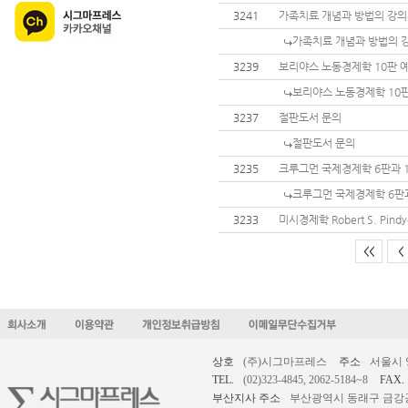
3241
가족치료 개념과 방법의 강의
가족치료 개념과 방법의 
3239
보리야스 노동경제학 10판 
보리야스 노동경제학 10
3237
절판도서 문의
절판도서 문의
3235
크루그먼 국제경제학 6판과 
크루그먼 국제경제학 6판
3233
미시경제학 Robert S. Pin
<<
<
상호
(주)시그마프레스
주소
서울시 
TEL.
(02)323-4845, 2062-5184~8
FAX.
부산지사 주소
부산광역시 동래구 금강공원로