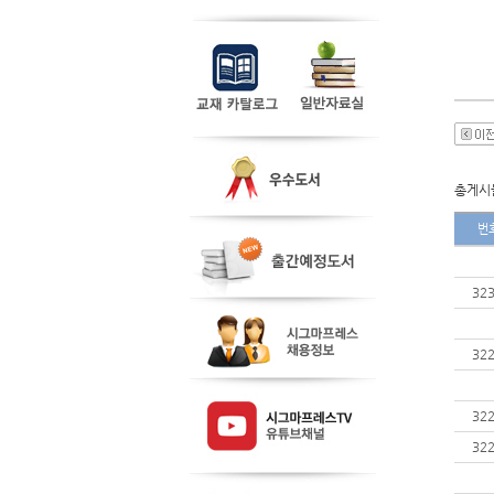
총게시물
번
32
32
32
32