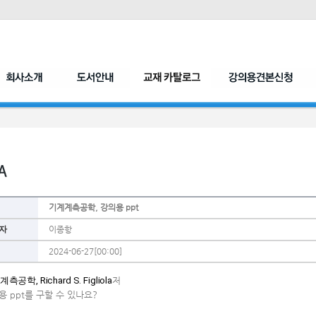
기계계측공학, 강의용 ppt
자
이종항
2024-06-27[00:00]
측공학, Richard S. Figliola
저
용 ppt를 구할 수 있나요?