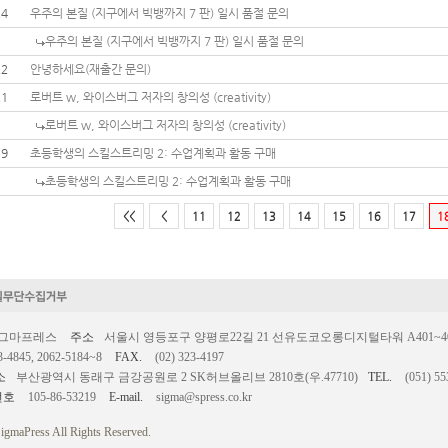
24
우주의 본질 (지구에서 빅뱅까지 7 판) 일시 품절 문의
우주의 본질 (지구에서 빅뱅까지 7 판) 일시 품절 문의
22
안녕하세요(재출간 문의)
21
로버트 w, 와이스버그 저자의 창의성 (creativity)
로버트 w, 와이스버그 저자의 창의성 (creativity)
19
초등학생의 스킬스트리밍 2: 수업계획과 활동 구매
초등학생의 스킬스트리밍 2: 수업계획과 활동 구매
<<
<
11
12
13
14
15
16
17
1
시그마프레스
주소
서울시 영등포구 양평로22길 21 선유도코오롱디지털타워 A401~403호
3-4845, 2062-5184~8
FAX.
(02) 323-4197
소
부산광역시 동래구 금강공원로 2 SK허브올리브 2810호(우.47710)
TEL.
(051) 55
번호
105-86-53219
E-mail.
sigma@spress.co.kr
igmaPress All Rights Reserved.