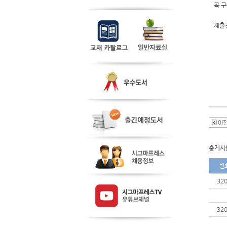
꼭 
재출
총게시물
번
32
32