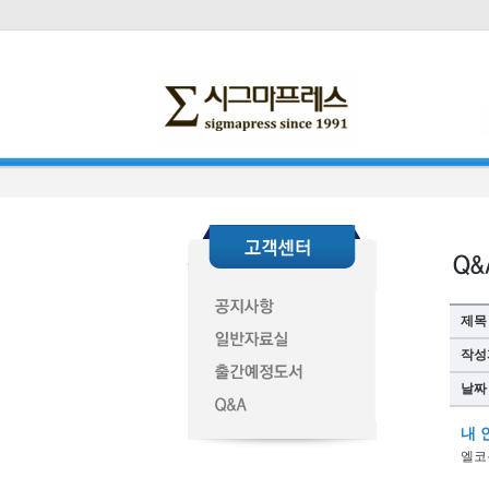
제목
작성
날짜
내 
엘코