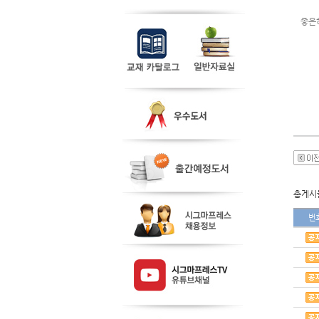
좋은
총게시물
번