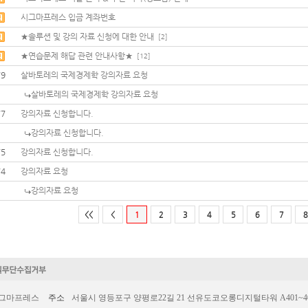
시그마프레스 입금 계좌번호
★솔루션 및 강의 자료 신청에 대한 안내
[2]
★연습문제 해답 관련 안내사항★
[12]
79
살바토레의 국제경제학 강의자료 요청
살바토레의 국제경제학 강의자료 요청
77
강의자료 신청합니다.
강의자료 신청합니다.
75
강의자료 신청합니다.
74
강의자료 요청
강의자료 요청
<<
<
1
2
3
4
5
6
7
8
시그마프레스
주소
서울시 영등포구 양평로22길 21 선유도코오롱디지털타워 A401~403호