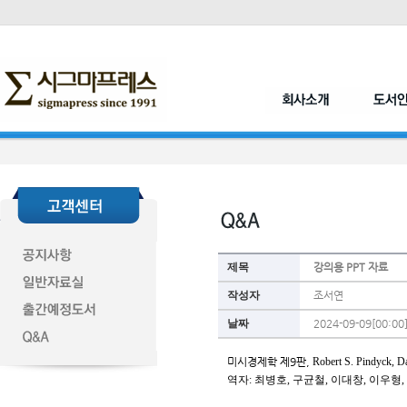
제목
강의용 PPT 자료
작성자
조서연
날짜
2024-09-09[00:00
미시경제학 제9판, 
Robert S. Pindyck, Da
역자: 
최병호, 구균철, 이대창, 이우형