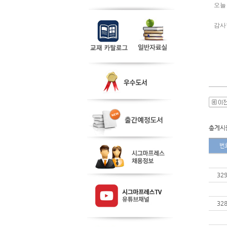
오늘
감사
총게시물
번
32
32