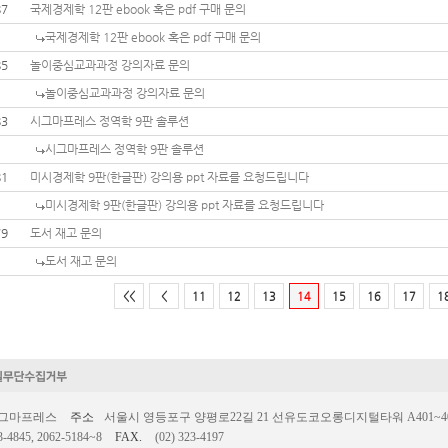
87
국제경제학 12판 ebook 혹은 pdf 구매 문의
국제경제학 12판 ebook 혹은 pdf 구매 문의
85
놀이중심교과과정 강의자료 문의
놀이중심교과과정 강의자료 문의
83
시그마프레스 정역학 9판 솔루션
시그마프레스 정역학 9판 솔루션
81
미시경제학 9판(한글판) 강의용 ppt 자료를 요청드립니다
미시경제학 9판(한글판) 강의용 ppt 자료를 요청드립니다
79
도서 재고 문의
도서 재고 문의
<<
<
11
12
13
14
15
16
17
1
시그마프레스
주소
서울시 영등포구 양평로22길 21 선유도코오롱디지털타워 A401~403호
3-4845, 2062-5184~8
FAX.
(02) 323-4197