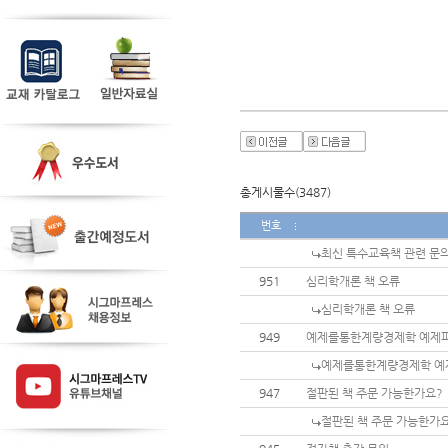
총게시물수(3487)
번호
최신 특수교육책 관련 문
951
심리학개론 책 오류
심리학개론 책 오류
949
예제를통한계량경제학 예제
예제를통한계량경제학 예
947
절판된 책 주문 가능한가요?
절판된 책 주문 가능한가