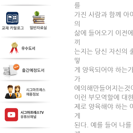
를

가진 사람과 함께 아
의

삶에 들어오기 이전에
끼

는지는 당신 자신의 
떻

게 양육되어야 하는가
가

에의해만들어지는것이
이런 부모역할에 대한
제로 양육해야 하는 
게

된다. 예를 들어 나