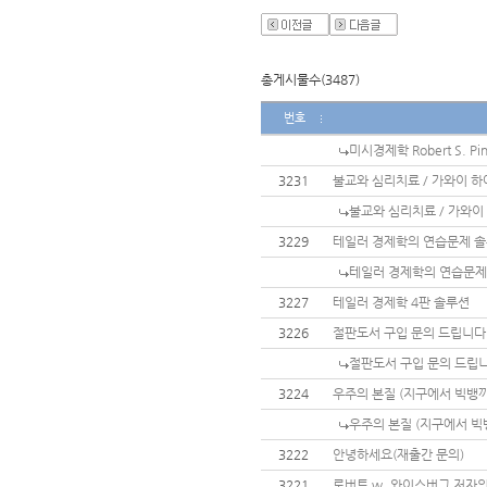
총게시물수(3487)
번호
미시경제학 Robert S. P
3231
불교와 심리치료 / 가와이 하
불교와 심리치료 / 가와이
3229
테일러 경제학의 연습문제 
테일러 경제학의 연습문제
3227
테일러 경제학 4판 솔루션
3226
절판도서 구입 문의 드립니다
절판도서 구입 문의 드립니
3224
우주의 본질 (지구에서 빅뱅까
우주의 본질 (지구에서 빅뱅
3222
안녕하세요(재출간 문의)
3221
로버트 w, 와이스버그 저자의 창의