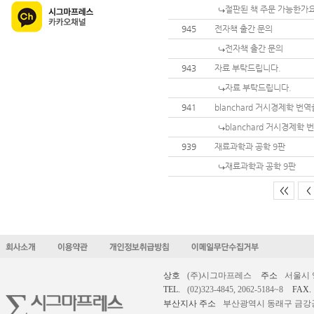
절판된 책 주문 가능한가
945
전자책 출간 문의
전자책 출간 문의
943
자료 부탁드립니다.
자료 부탁드립니다.
941
blanchard 거시경제학 번
blanchard 거시경제학
939
재료과학과 공학 9판
재료과학과 공학 9판
<<
<
상호
(주)시그마프레스
주소
서울시 
TEL.
(02)323-4845, 2062-5184~8
FAX.
부산지사 주소
부산광역시 동래구 금강공원로