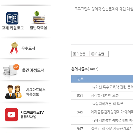
크루그먼의 경제학 연습문제에 대한 해설
총게시물수(3487)
번호
최신 특수교육책 관련 문
951
심리학개론 책 오류
심리학개론 책 오류
949
예제를통한계량경제학 예제
예제를통한계량경제학 예
947
절판된 책 주문 가능한가요?