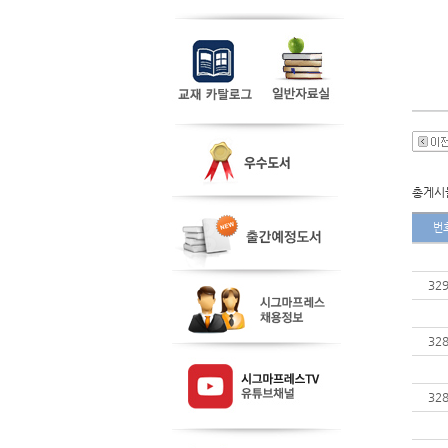
총게시물
번
32
32
32