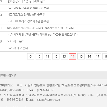
85
놀이중심교과과정 강의자료 문의
놀이중심교과과정 강의자료 문의
83
시그마프레스 정역학 9판 솔루션
시그마프레스 정역학 9판 솔루션
81
미시경제학 9판(한글판) 강의용 ppt 자료를 요청드립니다
미시경제학 9판(한글판) 강의용 ppt 자료를 요청드립니다
79
도서 재고 문의
도서 재고 문의
<<
<
11
12
13
14
15
16
17
1
시그마프레스
주소
서울시 영등포구 양평로22길 21 선유도코오롱디지털타워 A401~403호
3-4845, 2062-5184~8
FAX.
(02) 323-4197
소
부산광역시 동래구 금강공원로 2 SK허브올리브 2810호(우.47710)
TEL.
(051) 55
번호
105-86-53219
E-mail.
sigma@spress.co.kr