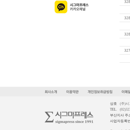
32
32
32
32
상호
(주)
TEL.
(02)32
부산지사 주
사업자등록