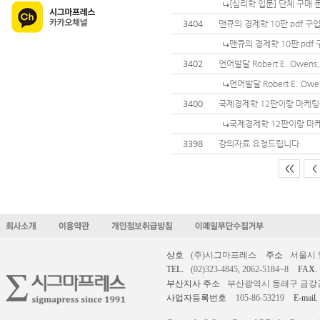
[심리학 입문] 단체 구매
3404
맨큐의 경제학 10판 pdf 구
맨큐의 경제학 10판 pdf
3402
언어발달 Robert E. Owe
언어발달 Robert E. O
3400
국제경제학 12판이랑 마케팅원
국제경제학 12판이랑 마케
3398
강의자료 요청드립니다
<<
<
상호
(주)시그마프레스
주소
서울시 
TEL.
(02)323-4845, 2062-5184~8
FAX.
부산지사 주소
부산광역시 동래구 금강공원로
사업자등록번호
105-86-53219
E-mail.