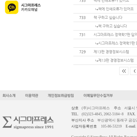
735
책에 인쇄오류가 있어요
책에 인쇄오류가 있어요
733
책 구하고 싶습니다
책 구하고 싶습니다
731
시그마프레스 정역학7판 답지
시그마프레스 정역학7판 
729
제13판 경영정보시스템
제13판 경영정보시스템
<<
<
상호
(주)시그마프레스
주소
서울시 
TEL.
(02)323-4845, 2062-5184~8
FAX.
부산지사 주소
부산광역시 동래구 금강공원로
사업자등록번호
105-86-53219
E-mail.