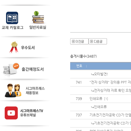
총게시물수(3487)
번호
오타발견!
741
"전자 상거래" 강의용 PPT 
전자상거래 자료 확인 요
739
인쇄오류
[1]
인쇄오류
737
기초전기전자공학 CD가 안
기초전기전자공학 CD가 