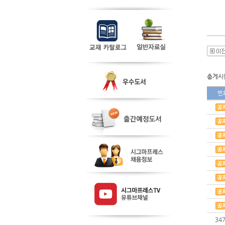
총게시물
번
34