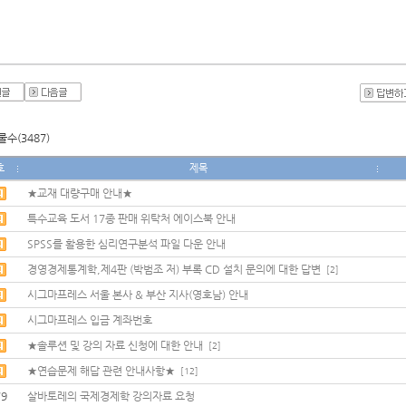
수(3487)
호
제목
★교재 대량구매 안내★
특수교육 도서 17종 판매 위탁처 에이스북 안내
SPSS를 활용한 심리연구분석 파일 다운 안내
경영경제통계학,제4판 (박범조 저) 부록 CD 설치 문의에 대한 답변
[2]
시그마프레스 서울 본사 & 부산 지사(영호남) 안내
시그마프레스 입금 계좌번호
★솔루션 및 강의 자료 신청에 대한 안내
[2]
★연습문제 해답 관련 안내사항★
[12]
79
살바토레의 국제경제학 강의자료 요청