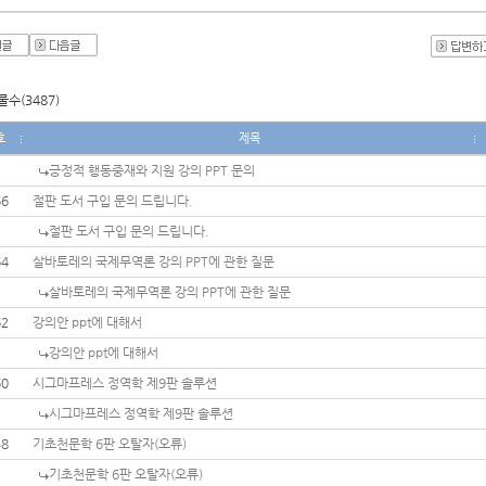
수(3487)
호
제목
긍정적 행동중재와 지원 강의 PPT 문의
66
절판 도서 구입 문의 드립니다.
절판 도서 구입 문의 드립니다.
64
살바토레의 국제무역론 강의 PPT에 관한 질문
살바토레의 국제무역론 강의 PPT에 관한 질문
62
강의안 ppt에 대해서
강의안 ppt에 대해서
60
시그마프레스 정역학 제9판 솔루션
시그마프레스 정역학 제9판 솔루션
58
기초천문학 6판 오탈자(오류)
기초천문학 6판 오탈자(오류)