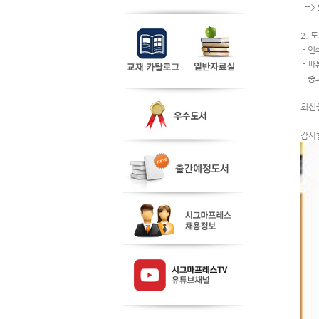
  -
2. 
 - 
 - 
 - 
회신
감사