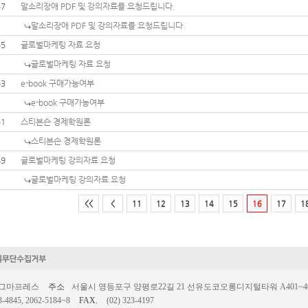
57
말소리장애 PDF 및 강의자료를 요청드립니다.
말소리장애 PDF 및 강의자료를 요청드립니다.
55
글로벌마케팅 자료 요청
글로벌마케팅 자료 요청
53
e-book 구매가능여부
e-book 구매가능여부
51
스티븐슨 경제학원론
스티븐슨 경제학원론
49
글로벌마케팅 강의자료 요청
글로벌마케팅 강의자료 요청
<<
<
11
12
13
14
15
16
17
1
시그마프레스
주소
서울시 영등포구 양평로22길 21 선유도코오롱디지털타워 A401~403호
3-4845, 2062-5184~8
FAX.
(02) 323-4197