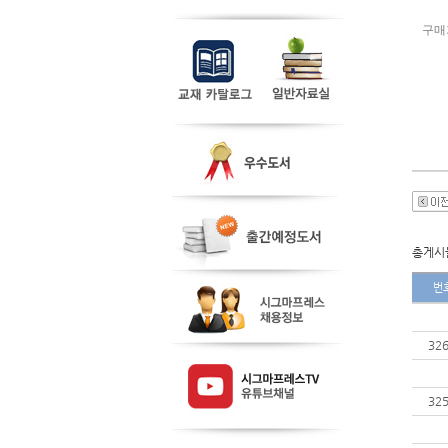
구매
총게시물
번
32
32