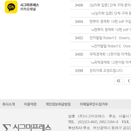
3406
[심리학 입문] 단체 구매 문
[심리학 입문] 단체 구매
3404
맨큐의 경제학 10판 pdf 구
맨큐의 경제학 10판 pdf
3402
언어발달 Robert E. Owe
언어발달 Robert E. O
3400
국제경제학 12판이랑 마케팅원
국제경제학 12판이랑 마케
3398
강의자료 요청드립니다
<<
<
상호
(주)시그마프레스
주소
서울시 
TEL.
(02)323-4845, 2062-5184~8
FAX.
부산지사 주소
부산광역시 동래구 금강공원로