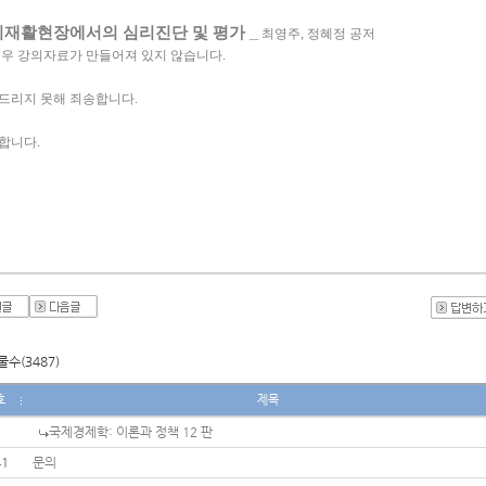
재활현장에서의 심리진단 및 평가 _
 최영주, 정혜정 공저  
우 
강의자료가 만들어져 있지 않습니다. 
드리지 못해 죄송합니다. 
합니다. 
수(3487)
호
제목
국제경제학: 이론과 정책 12 판
41
문의