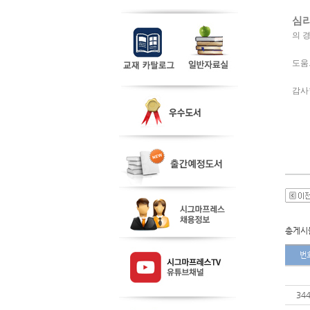
심리
의 경
도움
감사
총게시물
번
34