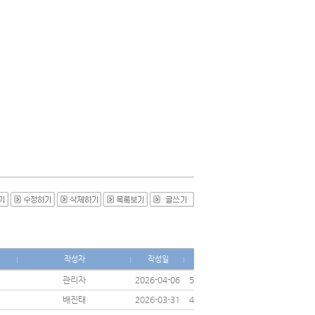
조
작성자
작성일
회
관리자
2026-04-06
531
배진태
2026-03-31
456