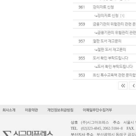
961
강의자료 신청
강의자료 신청
[1]
959
금융기관의 위험관리 관련 
금융기관의 위험관리 관련
957
절판 도서 재고문의
절판 도서 재고문의
955
도서 확인 부탁드립니다
도서 확인 부탁드립니다
953
최신 특수교육책 관련 문의합
<<
<
상호
(주)시그마프레스
주소
서울시 
TEL.
(02)323-4845, 2062-5184~8
FAX.
부산지사 주소
부산광역시 동래구 금강공원로