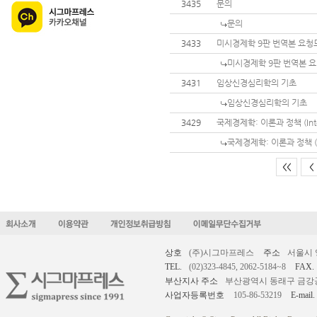
3435
문의
문의
3433
미시경제학 9판 번역본 요
미시경제학 9판 번역본 
3431
임상신경심리학의 기초
임상신경심리학의 기초
3429
국제경제학: 이론과 정책 (Interna
국제경제학: 이론과 정책 (Inte
<<
<
상호
(주)시그마프레스
주소
서울시 
TEL.
(02)323-4845, 2062-5184~8
FAX.
부산지사 주소
부산광역시 동래구 금강공원로
사업자등록번호
105-86-53219
E-mail.