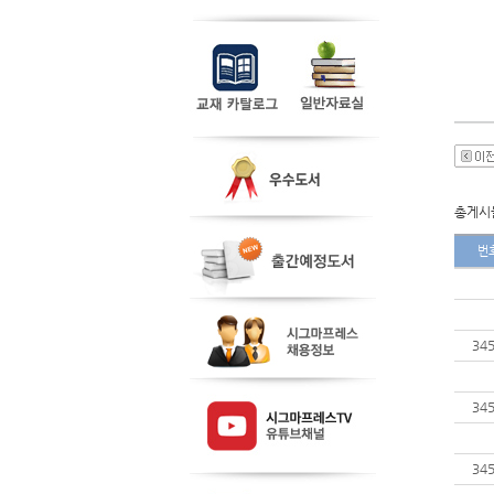
총게시물
번
34
34
34