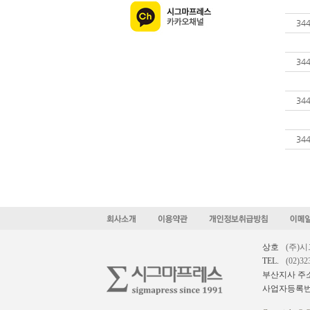
34
34
34
34
상호
(주)
TEL.
(02)32
부산지사 주
사업자등록