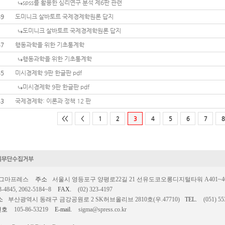
spss를 활용한 심리연구 분석 제6판 관련
49
도미니크 살바토르 국제경제학원론 답지
도미니크 살바토르 국제경제학원론 답지
47
행동과학을 위한 기초통계학
행동과학을 위한 기초통계학
45
미시경제학 9판 한글판 pdf
미시경제학 9판 한글판 pdf
43
국제경제학: 이론과 정책 12 판
<<
<
1
2
3
4
5
6
7
8
시그마프레스
주소
서울시 영등포구 양평로22길 21 선유도코오롱디지털타워 A401~403호
3-4845, 2062-5184~8
FAX.
(02) 323-4197
소
부산광역시 동래구 금강공원로 2 SK허브올리브 2810호(우.47710)
TEL.
(051) 55
번호
105-86-53219
E-mail.
sigma@spress.co.kr