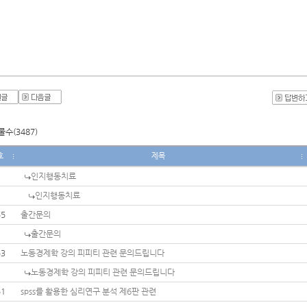
수(3487)
호
제목
인지행동치료
인지행동치료
55
출간문의
출간문의
53
노동경제학 강의 피피티 관련 문의드립니다
노동경제학 강의 피피티 관련 문의드립니다
51
spss를 활용한 심리연구 분석 제6판 관련