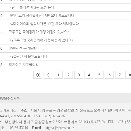
심리학개론 제 3판 오류 문의
44
마이어스의 심리학개론 13판 오타 제보합니다.
마이어스의 심리학개론 13판 오타 제보합니다.
42
크루그먼 국제경제학 개정 예정이 있나요?
크루그먼 국제경제학 개정 예정이 있나요?
40
절판된 책 문의드립니다.
절판된 책 문의드립니다.
38
알기쉬운 지구물리학
<<
<
1
2
3
4
5
6
7
8
시그마프레스
주소
서울시 영등포구 양평로22길 21 선유도코오롱디지털타워 A401~403호
3-4845, 2062-5184~8
FAX.
(02) 323-4197
소
부산광역시 동래구 금강공원로 2 SK허브올리브 2810호(우.47710)
TEL.
(051) 55
번호
105-86-53219
E-mail.
sigma@spress.co.kr