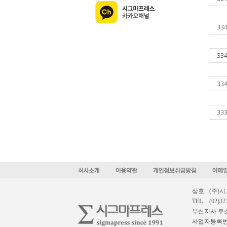
33
33
33
33
상호
(주)
TEL.
(02)32
부산지사 주
사업자등록