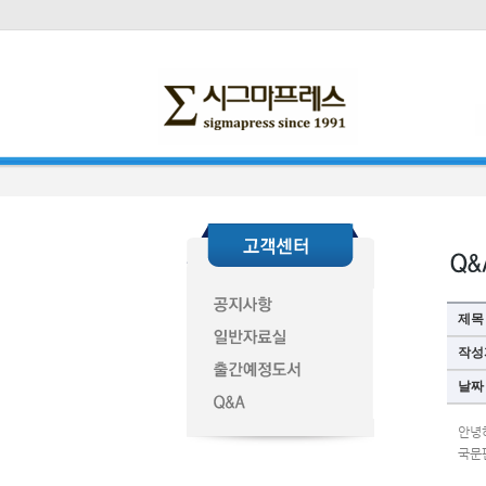
제목
작성
날짜
안녕하
국문