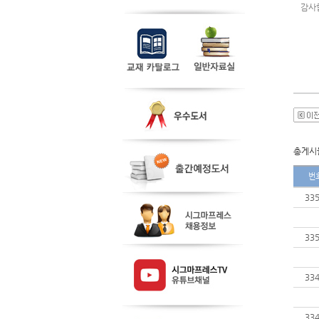
감사
총게시물
번
33
33
33
33