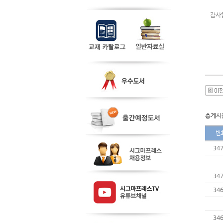
감사
총게시물
번
34
34
34
34