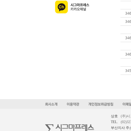
34
34
34
34
34
상호
(주)
TEL.
(02)32
부산지사 주