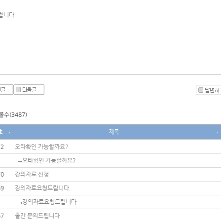
합니다.
수(3487)
호
제목
72
오타확인 가능할까요?
오타확인 가능할까요?
70
강의자료 신청
69
강의자료요청드립니다.
강의자료요청드립니다.
67
출간 문의드립니다