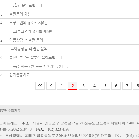
출간 문의드립니다
65
출판문의 회신
64
크루그먼의 경제학 제6판
크루그먼의 경제학 제6판
62
아동상담 책 출판 문의
아동상담 책 출판 문의
60
통신이론 7판 솔루션 요청드립니다.
통신이론 7판 솔루션 요청드립니다.
58
인지행동치료
<<
<
1
2
3
4
5
6
7
8
시그마프레스
주소
서울시 영등포구 양평로22길 21 선유도코오롱디지털타워 A401~403호
3-4845, 2062-5184~8
FAX.
(02) 323-4197
소
부산광역시 동래구 금강공원로 2 SK허브올리브 2810호(우.47710)
TEL.
(051) 55