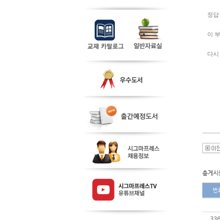
정답
이 
다시
총게시물
번
33