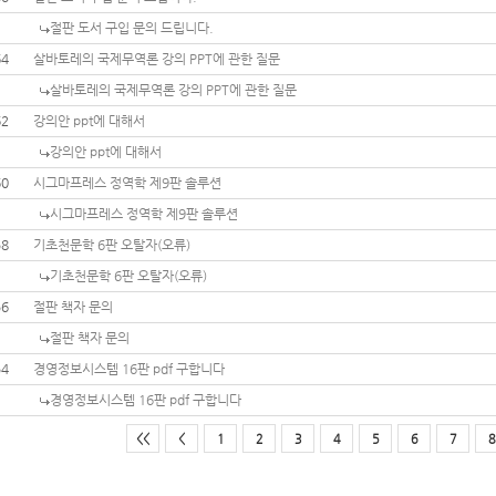
절판 도서 구입 문의 드립니다.
64
살바토레의 국제무역론 강의 PPT에 관한 질문
살바토레의 국제무역론 강의 PPT에 관한 질문
62
강의안 ppt에 대해서
강의안 ppt에 대해서
60
시그마프레스 정역학 제9판 솔루션
시그마프레스 정역학 제9판 솔루션
58
기초천문학 6판 오탈자(오류)
기초천문학 6판 오탈자(오류)
56
절판 책자 문의
절판 책자 문의
54
경영정보시스템 16판 pdf 구합니다
경영정보시스템 16판 pdf 구합니다
<<
<
1
2
3
4
5
6
7
8