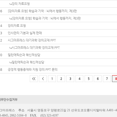
강의 자료요청
76
[강의자료 요청] 학습과 기억 : 뇌에서 행동까지, 제3판
[강의자료 요청] 학습과 기억 : 뇌에서 행동까지, 제3판
74
강의자료 요청
73
인사관리 기본과 실제 판매
72
시그마프레스 대기과학 강의교재 PPT
시그마프레스 대기과학 강의교재 PPT
70
밀턴에릭슨과 혁신적상담
밀턴에릭슨과 혁신적상담
68
긍정적 행동중재와 지원 강의 PPT 문의
<<
<
1
2
3
4
5
6
7
8
시그마프레스
주소
서울시 영등포구 양평로22길 21 선유도코오롱디지털타워 A401~403호
3-4845, 2062-5184~8
FAX.
(02) 323-4197