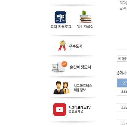
저자는
답변
총게시물
번
33
33
33