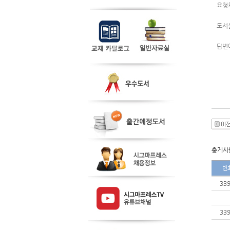
요청
도서는
답변
총게시물
번
33
33