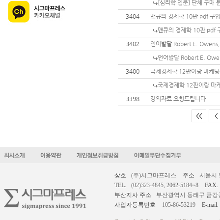
[심리학 입문] 단체 구매
3404
맨큐의 경제학 10판 pdf 구
맨큐의 경제학 10판 pdf
3402
언어발달 Robert E. Owe
언어발달 Robert E. O
3400
국제경제학 12판이랑 마케팅원
국제경제학 12판이랑 마케
3398
강의자료 요청드립니다
<<
<
상호
(주)시그마프레스
주소
서울시 
TEL.
(02)323-4845, 2062-5184~8
FAX.
부산지사 주소
부산광역시 동래구 금강공원로
사업자등록번호
105-86-53219
E-mail.