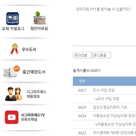
강의자료 PPT를 받아볼 수 있을까요? 
총게시물수(3487)
번호
3427
도서 구입 요망
도서 구입 요망
3425
임상신경심리학의 기초
3424
아동청소년 이상심리학 강의
아동청소년 이상심리학 강
3422
미시경제학 제9판 강의자료 