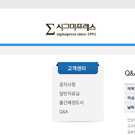
제목
작성
날짜
안녕
교과
공부할