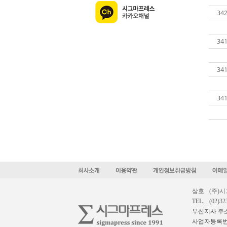
34
34
34
34
상호
(주)
TEL.
(02)32
부산지사 주
사업자등록