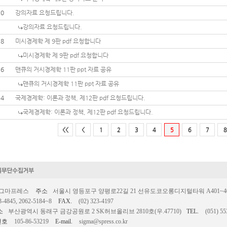
20
강의자료 요청드립니다.
강의자료 요청드립니다.
18
미시경제학 제 9판 pdf 요청합니다
미시경제학 제 9판 pdf 요청합니다
16
맨큐의 거시경제학 11판 ppt 자료 공유
맨큐의 거시경제학 11판 ppt 자료 공유
14
국제경제학: 이론과 정책, 제12판 pdf 요청드립니다.
국제경제학: 이론과 정책, 제12판 pdf 요청드립니다.
<<
<
1
2
3
4
5
6
7
8
시그마프레스
주소
서울시 영등포구 양평로22길 21 선유도코오롱디지털타워 A401~403호
3-4845, 2062-5184~8
FAX.
(02) 323-4197
소
부산광역시 동래구 금강공원로 2 SK허브올리브 2810호(우.47710)
TEL.
(051) 55
번호
105-86-53219
E-mail.
sigma@spress.co.kr