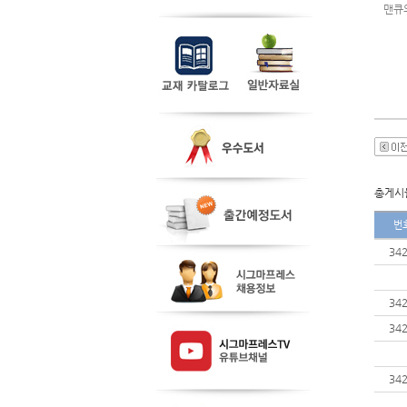
맨큐의
총게시물
번
34
34
34
34