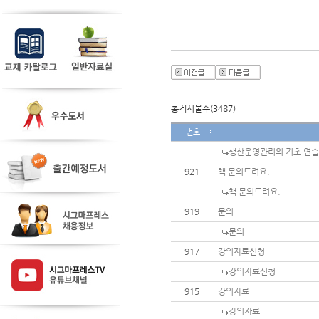
총게시물수(3487)
번호
생산운영관리의 기초 연습
921
책 문의드려요.
책 문의드려요.
919
문의
문의
917
강의자료신청
강의자료신청
915
강의자료
강의자료