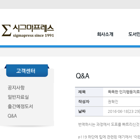
제목
똑똑한 인지행동치료
작성자
권혁진
날짜
2016-06-18[23:29
번역하시는 과정에서 도표를 빠트리신것
p119 하단에 팁에 관련된 얘기에서 '