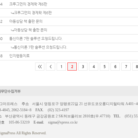
64
크루그먼의 경제학 제6판
크루그먼의 경제학 제6판
62
아동상담 책 출판 문의
아동상담 책 출판 문의
60
통신이론 7판 솔루션 요청드립니다.
통신이론 7판 솔루션 요청드립니다.
58
인지행동치료
<<
<
1
2
3
4
5
6
7
8
시그마프레스
주소
서울시 영등포구 양평로22길 21 선유도코오롱디지털타워 A401~403호
3-4845, 2062-5184~8
FAX.
(02) 323-4197
소
부산광역시 동래구 금강공원로 2 SK허브올리브 2810호(우.47710)
TEL.
(051) 55
번호
105-86-53219
E-mail.
sigma@spress.co.kr
igmaPress All Rights Reserved.