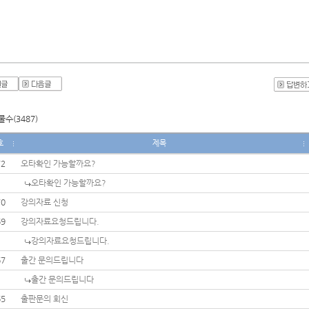
수(3487)
호
제목
72
오타확인 가능할까요?
오타확인 가능할까요?
70
강의자료 신청
69
강의자료요청드립니다.
강의자료요청드립니다.
67
출간 문의드립니다
출간 문의드립니다
65
출판문의 회신