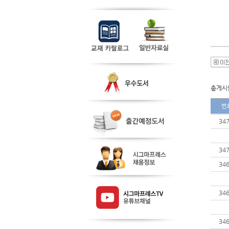
총게시물
번
34
34
34
34
34