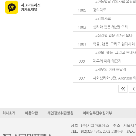
아동발달 강의자료 요청
1005
강의자료
강의자료
1003
심리학 입문 제2판 오타
심리학 입문 제2판 오타
1001
약물, 행동, 그리고 현대사회
약물, 행동, 그리고 현대
999
재무의 이해 해답지
재무의 이해 해답지
997
사회심리학 8판. Aronson 
<<
<
상호
(주)시그마프레스
주소
서울시 
TEL.
(02)323-4845, 2062-5184~8
FAX.