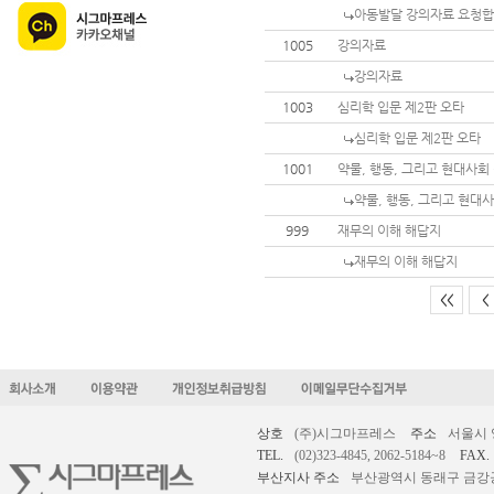
아동발달 강의자료 요청
1005
강의자료
강의자료
1003
심리학 입문 제2판 오타
심리학 입문 제2판 오타
1001
약물, 행동, 그리고 현대사회
약물, 행동, 그리고 현대
999
재무의 이해 해답지
재무의 이해 해답지
<<
<
상호
(주)시그마프레스
주소
서울시 
TEL.
(02)323-4845, 2062-5184~8
FAX.
부산지사 주소
부산광역시 동래구 금강공원로