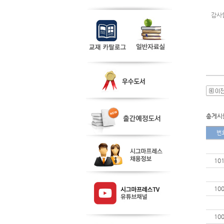
감사
총게시물
번
10
10
10