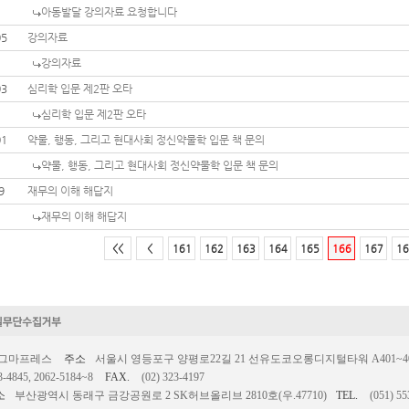
아동발달 강의자료 요청합니다
05
강의자료
강의자료
03
심리학 입문 제2판 오타
심리학 입문 제2판 오타
01
약물, 행동, 그리고 현대사회 정신약물학 입문 책 문의
약물, 행동, 그리고 현대사회 정신약물학 입문 책 문의
9
재무의 이해 해답지
재무의 이해 해답지
<<
<
161
162
163
164
165
166
167
16
시그마프레스
주소
서울시 영등포구 양평로22길 21 선유도코오롱디지털타워 A401~403호
3-4845, 2062-5184~8
FAX.
(02) 323-4197
소
부산광역시 동래구 금강공원로 2 SK허브올리브 2810호(우.47710)
TEL.
(051) 55