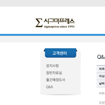
제목
작성
날짜
바쁘
강정애