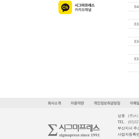
84
83
83
83
상호
(주)
TEL.
(02)32
부산지사 주
사업자등록