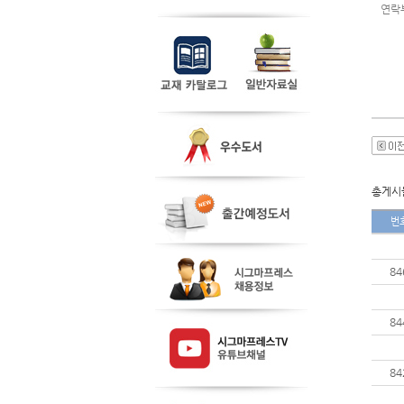
연락
총게시물
번
84
84
84