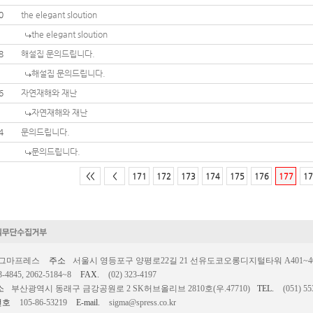
0
the elegant sloution
the elegant sloution
8
해설집 문의드립니다.
해설집 문의드립니다.
6
자연재해와 재난
자연재해와 재난
4
문의드립니다.
문의드립니다.
<<
<
171
172
173
174
175
176
177
17
시그마프레스
주소
서울시 영등포구 양평로22길 21 선유도코오롱디지털타워 A401~403호
3-4845, 2062-5184~8
FAX.
(02) 323-4197
소
부산광역시 동래구 금강공원로 2 SK허브올리브 2810호(우.47710)
TEL.
(051) 55
번호
105-86-53219
E-mail.
sigma@spress.co.kr