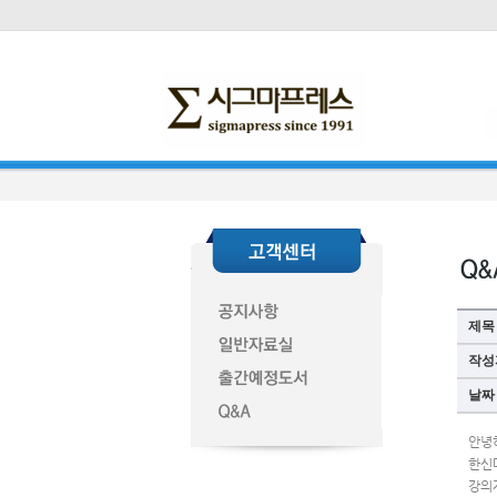
제목
작성
날짜
안녕
한신
강의자