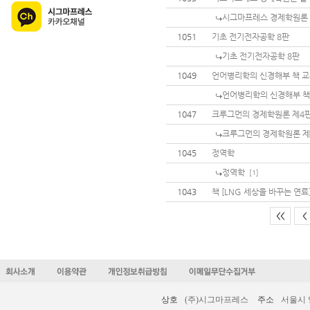
시그마프레스 경제학원론
1051
기초 전기전자공학 8판
기초 전기전자공학 8판
1049
언어병리학의 신경해부 책 
언어병리학의 신경해부 책
1047
크루그먼의 경제학원론 제4
크루그먼의 경제학원론 제
1045
정역학
정역학
[1]
1043
책 [LNG 세상을 바꾸는 연료
<<
<
상호
(주)시그마프레스
주소
서울시 