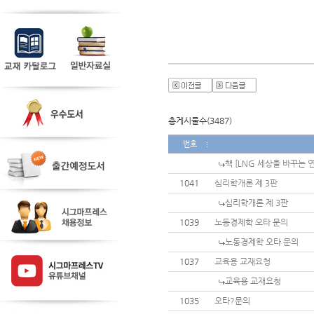
총게시물수(3487)
번호
책 [LNG 세상을 바꾸는 
1041
심리학개론 제 3판
심리학개론 제 3판
1039
노동경제학 오타 문의
노동경제학 오타 문의
1037
교육용 교재요청
교육용 교재요청
1035
오타?문의