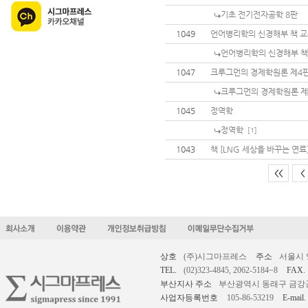
기초 전기전자공학 8판
1049
언어병리학의 신경해부 책 
언어병리학의 신경해부 책
1047
크루그먼의 경제학원론 제4
크루그먼의 경제학원론 제
1045
정역학
정역학
[1]
1043
책 [LNG 세상을 바꾸는 연료
<<
<
상호
(주)시그마프레스
주소
서울시 
TEL.
(02)323-4845, 2062-5184~8
FAX.
부산지사 주소
부산광역시 동래구 금강공원로
사업자등록번호
105-86-53219
E-mail.