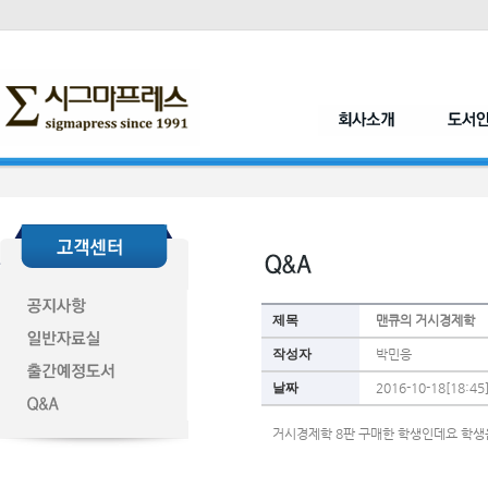
제목
맨큐의 거시경제학
작성자
박민응
날짜
2016-10-18[18:45
거시경제학 8판 구매한 학생인데요 학생은