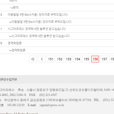
문의
문의
53
아동발달 9판(Berk지음) 강의자료 부탁드립니다.
아동발달 9판(Berk지음) 강의자료 부탁드립니다.
51
시그마프레스 정역학 8판 솔루션 받고싶습니다
시그마프레스 정역학 8판 솔루션 받고싶습니다
49
경제학원론
경제학원론
<<
<
151
152
153
154
155
156
157
15
시그마프레스
주소
서울시 영등포구 양평로22길 21 선유도코오롱디지털타워 A401~403호
3-4845, 2062-5184~8
FAX.
(02) 323-4197
소
부산광역시 동래구 금강공원로 2 SK허브올리브 2810호(우.47710)
TEL.
(051) 55
번호
105-86-53219
E-mail.
sigma@spress.co.kr