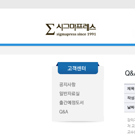
제목
작성
날짜
강의
저 
교수