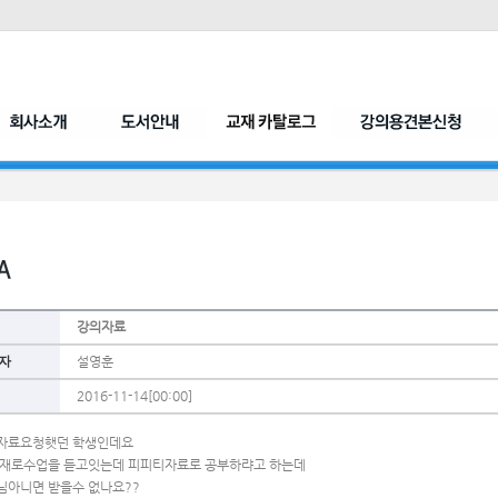
강의자료
자
설영훈
2016-11-14[00:00]
자료요청햇던 학생인데요 
교재로수업을 듣고잇는데 피피티자료로 공부하랴고 하는데
님아니면 받을수 없나요??