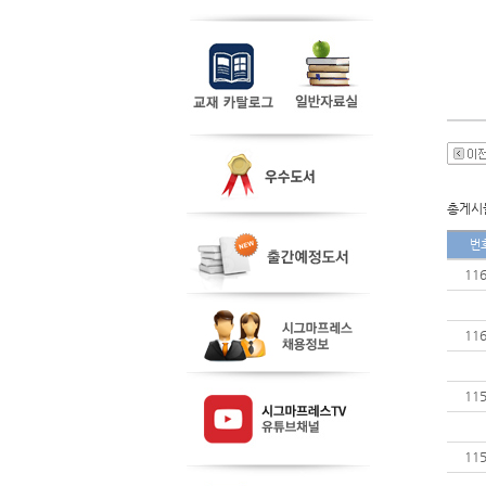
총게시물
번
11
11
11
11