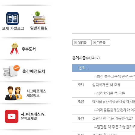
총게시물수(3487)
번호
최신 특수교육책 관련 문
951
심리학개론 책 오류
심리학개론 책 오류
949
예제를통한계량경제학 예제
예제를통한계량경제학 예
947
절판된 책 주문 가능한가요?
절판된 책 주문 가능한가