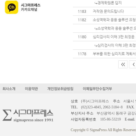
경제학원론 답지
1183
저작권 문의드립니다
1182
소성역학과 응용 솔루션 요청
소성역학과 응용 솔루션 
1180
심리검사의 이해 3판 최정윤
심리검사의 이해 3판 최
1178
부부를 위한 심리치료 계획서
<<
<
상호
(주)시그마프레스
주소
서울시 
TEL.
(02)323-4845, 2062-5184~8
FAX.
부산지사 주소
부산광역시 동래구 금강공원로
사업자등록번호
105-86-53219
E-mail.
Copyright © SigmaPress All Rights Reserved